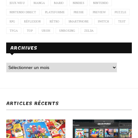
JEUX WII U
MANGA
MARIO
NINDIES
NINTENDO
SteamWorld Dig 2 (Switch)
NINTENDO DIRECT
PLATEFORME
PRESSE
PREVIEW
PUZZLE
RPG
RÉFLEXION
RÉTRO
SMARTPHONE
SWITCH
TEST
TFGA
TOP
UBUH
UNBOXING
ZELDA
ARCHIVES
Astro Bears Party (Switch)
ARTICLES RÉCENTS
Robonauts (Switch)