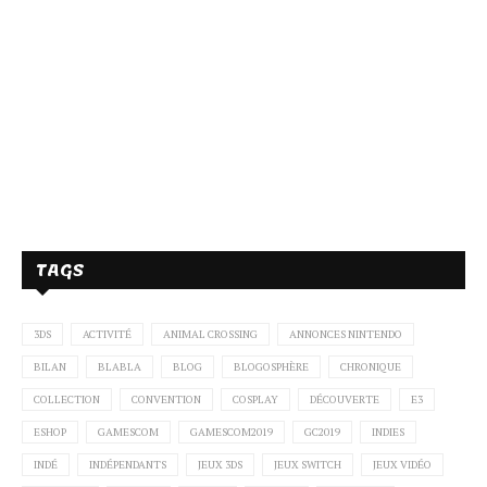
Shantae Half Genie Hero (Switch)
TAGS
Forma.8 (Switch)
3DS
ACTIVITÉ
ANIMAL CROSSING
ANNONCES NINTENDO
BILAN
BLABLA
BLOG
BLOGOSPHÈRE
CHRONIQUE
COLLECTION
CONVENTION
COSPLAY
DÉCOUVERTE
E3
ESHOP
GAMESCOM
GAMESCOM2019
GC2019
INDIES
INDÉ
INDÉPENDANTS
JEUX 3DS
JEUX SWITCH
JEUX VIDÉO