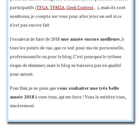
blog sont les suivantes :
Le
gros événement
qui a permis au blog d’être très actif,
avantages, mais quand c’est le cas, je voulais les mettre en
L’attrait du rétrogaming
L’unboxing de la Switch
participatifs (
TFGA
,
TFM2A
,
Geek Contest
…), mais ils sont
c’est évidemment la sortie de la
Nintendo Switch
! Entre
avant une fois de plus
pour leur confiance
.
Remettre en forme les anciens articles
nombreux, je compte sur vous pour aller jeter un oeil si ce
les invitations pour les essais et les nombreux tests qui en
Envisager un nouveau thème
n’est pas encore fait.
A commencer par les
éditeurs de jeux vidéo
:
#NintendoParis2017, l’après E3
ont découlé, j’ai pu vous proposer pas mal de contenu. Et
Donner au blog une nouvelle identité graphique
je suis vraiment heureuse de prendre part petit à petit à
J’essaierai de faire de 2018
une année encore meilleure
, à
Proposer des articles de meilleure qualité et
cette aventure !
tous les points de vue, que ce soit pour ma vie personnelle,
innovants
Fire Emblem Heroes (mobile)
Mangame Winter Edition
professionnelle ou pour le blog. C’est pourquoi le rythme
Faire des streams plus réguliers, au moins une fois par
Interview Zoink Games
risque de diminuer, mais le blog ne baissera pas en qualité
semaine
pour autant.
Reprendre les « Un blog, une histoire » pour vous
présenter d’autres blogs.
Unboxing Fire Emblem Echoes
GC2017 – Indie Arena Booth
Pour finir, je ne peux que
vous souhaiter une très belle
Re-Play 2017
année 2018
à vous tous, qui me lisez ! Vous le méritez tous,
sincèrement.
J’espère que vous
continuerez à me suivre
cette année
VOEZ (Switch)
encore ! Vous pouvez aussi toujours me trouver sur les
Gloutons et Dragons
réseaux suivants :