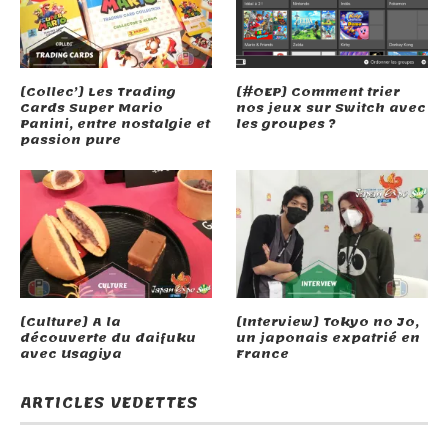
[Collec’] Les Trading
[#OEP] Comment trier
Cards Super Mario
nos jeux sur Switch avec
Panini, entre nostalgie et
les groupes ?
Miitopia (3DS)
passion pure
Pankapu (Switch)
[Culture] A la
[Interview] Tokyo no Jo,
découverte du daifuku
un japonais expatrié en
avec Usagiya
France
ARTICLES VEDETTES