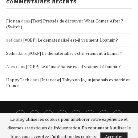
COMMENTAIRES RÉCENTS
Stick It To the Man (Switch)
Et bien, si l’année dernière j’étais à environ 1 test par mois,
Florian
dans
[Test] Pressés de découvrir What Comes After ?
(Switch)
j’ai réussi à
doubler ce score
! Encore une fois, tout ceci
grâce à la Nintendo Switch et les nombreux jeux indés
zef
dans
[#OEP] Le dématérialisé est-il vraiment à bannir ?
sortis, sachant que je suis loin de tous les avoir eu en main.
Seilin
dans
[#OEP] Le dématérialisé est-il vraiment à bannir ?
Alex
dans
[#OEP] Le dématérialisé est-il vraiment à bannir ?
HappyGeek
dans
[Interview] Tokyo no Jo, un japonais expatrié en
France
Le blog utilise les cookies pour améliorer votre expérience et
diverses statistiques de fréquentation. En continuant à utiliser le
blog, vous acceptez l’utilisation des cookies.
Accepter
@2016-2021 - PassionaGeek. Tous droits réservés.
Mentions légales
-