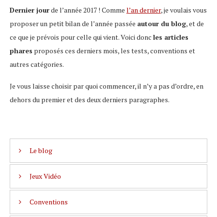
Dernier jour
de l’année 2017 ! Comme
l’an dernier
, je voulais vous
proposer un petit bilan de l’année passée
autour du blog
, et de
ce que je prévois pour celle qui vient. Voici donc
les articles
phares
proposés ces derniers mois, les tests, conventions et
autres catégories.
Je vous laisse choisir par quoi commencer, il n’y a pas d’ordre, en
dehors du premier et des deux derniers paragraphes.
Le blog
Jeux Vidéo
En 2017, j’ai accordé une
grande place au blog
. Pour
commencer, je lui ai offert un véritable hébergement et un
Conventions
De
nombreux tests
ont été publiés dans l’année. Cela
nom de domaine
, même deux ! Vous pouvez ainsi accéder