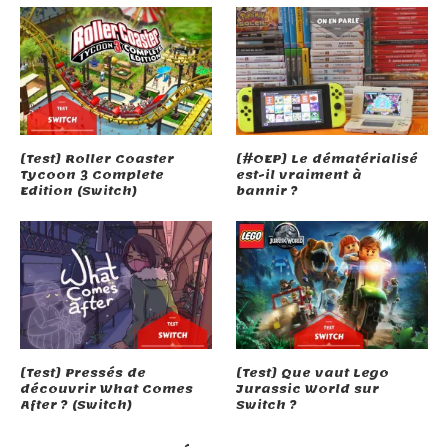
Semispheres (Switch)
[Test] Roller Coaster
[#OEP] Le dématérialisé
Tycoon 3 Complete
est-il vraiment à
Edition (Switch)
bannir ?
L’aventure Layton (3DS)
[Test] Pressés de
[Test] Que vaut Lego
découvrir What Comes
Jurassic World sur
After ? (Switch)
Switch ?