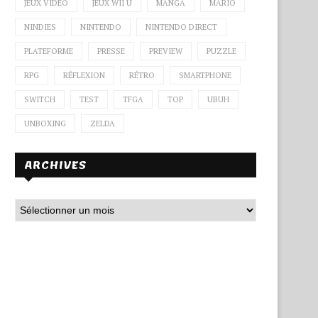
JEUX VIDÉO
JEUX WII U
MANGA
MARIO
NINDIES
NINTENDO
NINTENDO DIRECT
PLATEFORME
PRESSE
PREVIEW
PUZZLE
RPG
RÉFLEXION
RÉTRO
SMARTPHONE
SWITCH
TEST
TFGA
TOP
UBUH
UNBOXING
ZELDA
ARCHIVES