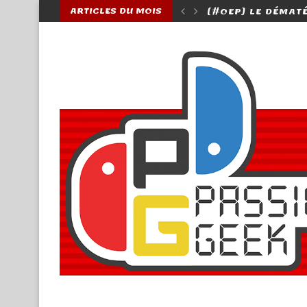
ARTICLES DU MOIS
ATÉRIALISÉ EST-IL VRAIMENT À BANNIR ?
[TEST] PRESSÉS D