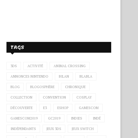
TAGS
3DS
ACTIVITÉ
ANIMAL CROSSING
ANNONCES NINTENDO
BILAN
BLABLA
BLOG
BLOGOSPHÈRE
CHRONIQUE
COLLECTION
CONVENTION
COSPLAY
DÉCOUVERTE
E3
ESHOP
GAMESCOM
GAMESCOM2019
GC2019
INDIES
INDÉ
INDÉPENDANTS
JEUX 3DS
JEUX SWITCH