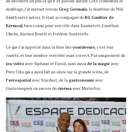
de découvrir un peu ce qu’il se passait autour. Côté comédiens et
doublage, j’ai surtout retenu
Greg Germain
, le doubleur de Will
Smith entre autres. Il était accompagné de
Bô Gaultier de
Kermoal
, bien connu pour son rôle dans Kaamelott, Jonathan
Chiche, Bastien Bourlé et Frédéric Souterelle.
Ce que j’ai apprécié dans la liste des
youtubeurs
, c’est leur
variété, et leur nombre restreint mais correct. Pas uniquement du
jeu vidéo
avec Siphano et Farod, mais aussi
de la magie
avec
Pierr Cika qui a aussi fait un show sur la grande scène, de
l’aérospatial
avec Stardust, de la
gastronomie
avec
Gastronogeek ou encore du
cinéma
avec Misterfox.