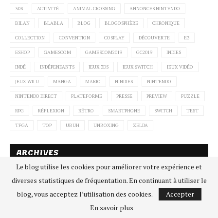
3DS
ACTIVITÉ
ANIMAL CROSSING
ANNONCES NINTENDO
BILAN
BLABLA
BLOG
BLOGOSPHÈRE
CHRONIQUE
COLLECTION
CONVENTION
COSPLAY
DÉCOUVERTE
E3
ESHOP
GAMESCOM
GAMESCOM2019
GC2019
INDIES
INDÉ
INDÉPENDANTS
JEUX 3DS
JEUX SWITCH
JEUX VIDÉO
JEUX WII U
MANGA
MARIO
NINDIES
NINTENDO
NINTENDO DIRECT
PLATEFORME
PRESSE
PREVIEW
PUZZLE
RPG
RÉFLEXION
RÉTRO
SMARTPHONE
SWITCH
TEST
TFGA
TOP
UBUH
UNBOXING
ZELDA
ARCHIVES
Le blog utilise les cookies pour améliorer votre expérience et
diverses statistiques de fréquentation. En continuant à utiliser le
blog, vous acceptez l’utilisation des cookies.
Accepter
En savoir plus