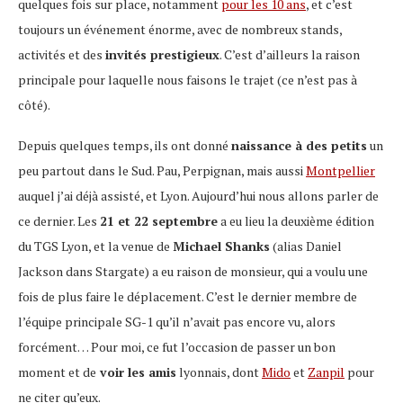
quelques fois sur place, notamment
pour les 10 ans
, et c’est
toujours un événement énorme, avec de nombreux stands,
activités et des
invités prestigieux
. C’est d’ailleurs la raison
principale pour laquelle nous faisons le trajet (ce n’est pas à
côté).
Depuis quelques temps, ils ont donné
naissance à des petits
un
peu partout dans le Sud. Pau, Perpignan, mais aussi
Montpellier
auquel j’ai déjà assisté, et Lyon. Aujourd’hui nous allons parler de
ce dernier. Les
21 et 22 septembre
a eu lieu la deuxième édition
du TGS Lyon, et la venue de
Michael Shanks
(alias Daniel
Jackson dans Stargate) a eu raison de monsieur, qui a voulu une
fois de plus faire le déplacement. C’est le dernier membre de
l’équipe principale SG-1 qu’il n’avait pas encore vu, alors
forcément… Pour moi, ce fut l’occasion de passer un bon
moment et de
voir les amis
lyonnais, dont
Mido
et
Zanpil
pour
ne citer qu’eux.