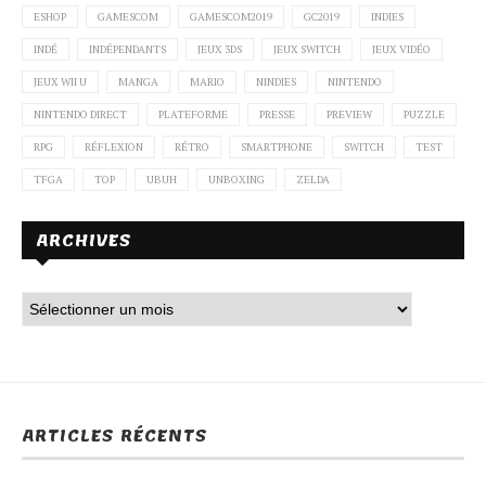
ESHOP
GAMESCOM
GAMESCOM2019
GC2019
INDIES
INDÉ
INDÉPENDANTS
JEUX 3DS
JEUX SWITCH
JEUX VIDÉO
JEUX WII U
MANGA
MARIO
NINDIES
NINTENDO
NINTENDO DIRECT
PLATEFORME
PRESSE
PREVIEW
PUZZLE
RPG
RÉFLEXION
RÉTRO
SMARTPHONE
SWITCH
TEST
TFGA
TOP
UBUH
UNBOXING
ZELDA
ARCHIVES
ARTICLES RÉCENTS