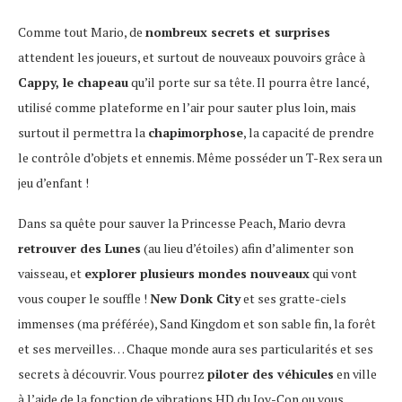
Comme tout Mario, de
nombreux secrets et surprises
attendent les joueurs, et surtout de nouveaux pouvoirs grâce à
Cappy, le chapeau
qu’il porte sur sa tête. Il pourra être lancé,
utilisé comme plateforme en l’air pour sauter plus loin, mais
surtout il permettra la
chapimorphose
, la capacité de prendre
le contrôle d’objets et ennemis. Même posséder un T-Rex sera un
jeu d’enfant !
Dans sa quête pour sauver la Princesse Peach, Mario devra
retrouver des Lunes
(au lieu d’étoiles) afin d’alimenter son
vaisseau, et
explorer plusieurs mondes nouveaux
qui vont
vous couper le souffle !
New Donk City
et ses gratte-ciels
immenses (ma préférée), Sand Kingdom et son sable fin, la forêt
et ses merveilles… Chaque monde aura ses particularités et ses
secrets à découvrir. Vous pourrez
piloter des véhicules
en ville
à l’aide de la fonction de vibrations HD du Joy-Con ou vous