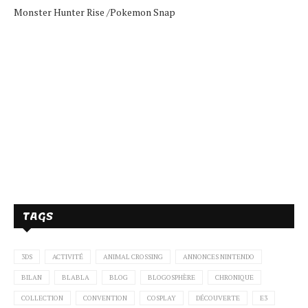
Monster Hunter Rise /
Pokemon Snap
TAGS
3DS
ACTIVITÉ
ANIMAL CROSSING
ANNONCES NINTENDO
BILAN
BLABLA
BLOG
BLOGOSPHÈRE
CHRONIQUE
COLLECTION
CONVENTION
COSPLAY
DÉCOUVERTE
E3