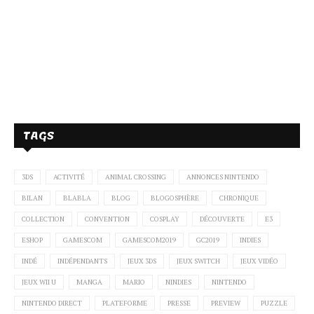
TAGS
3DS
ACTIVITÉ
ANIMAL CROSSING
ANNONCES NINTENDO
BILAN
BLABLA
BLOG
BLOGOSPHÈRE
CHRONIQUE
COLLECTION
CONVENTION
COSPLAY
DÉCOUVERTE
E3
ESHOP
GAMESCOM
GAMESCOM2019
GC2019
INDIES
INDÉ
INDÉPENDANTS
JEUX 3DS
JEUX SWITCH
JEUX VIDÉO
JEUX WII U
MANGA
MARIO
NINDIES
NINTENDO
NINTENDO DIRECT
PLATEFORME
PRESSE
PREVIEW
PUZZLE