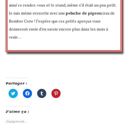
aimé ce rendez-vous et le stand, même s’il était un peu petit.
Je suis même ressortie avec une
peluche de pigeon
issu de
Bomber Crew ! J’espère que ces petits aperçus vous
donneront envie d’en savoir encore plus dans les mois à
venir…
Partager :
Cliquez
Cliquez
Cliquez
Cliquez
pour
pour
pour
pour
partager
partager
partager
partager
sur
sur
sur
sur
Twitter(ouvre
Facebook(ouvre
Tumblr(ouvre
Pinterest(ouvre
J’aime ça :
dans
dans
dans
dans
une
une
une
une
nouvelle
nouvelle
nouvelle
nouvelle
chargement…
fenêtre)
fenêtre)
fenêtre)
fenêtre)