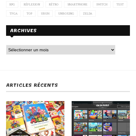
RPG
RÉFLEXION
RÉTRO
SMARTPHONE
SWITCH
TEST
TFGA
TOP
UBUH
UNBOXING
ZELDA
ARCHIVES
ARTICLES RÉCENTS