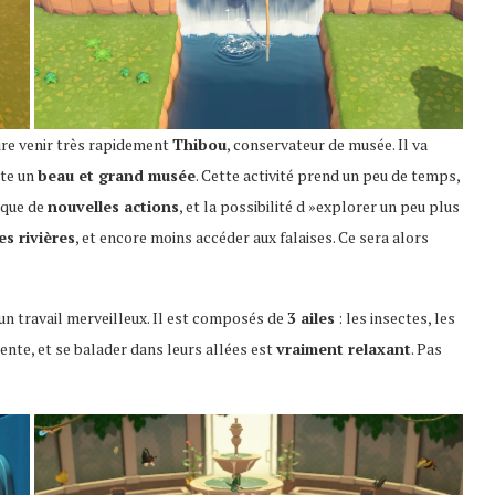
aire venir très rapidement
Thibou
, conservateur de musée. Il va
ite un
beau et grand musée
. Cette activité prend un peu de temps,
loque de
nouvelles actions
, et la possibilité d »explorer un peu plus
es rivières
, et encore moins accéder aux falaises. Ce sera alors
t un travail merveilleux. Il est composés de
3 ailes
: les insectes, les
rente, et se balader dans leurs allées est
vraiment relaxant
. Pas