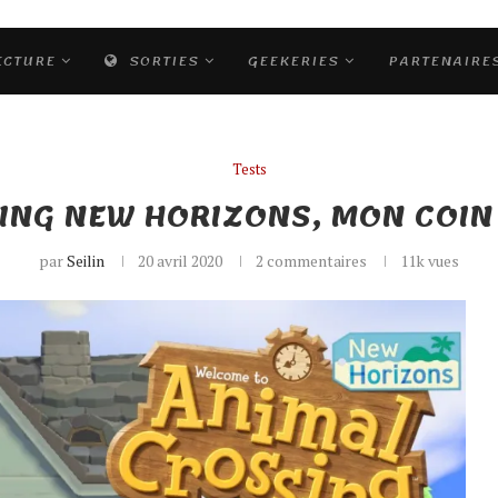
ECTURE
SORTIES
GEEKERIES
PARTENAIRE
Tests
ING NEW HORIZONS, MON COIN
par
Seilin
20 avril 2020
2 commentaires
11k
vues