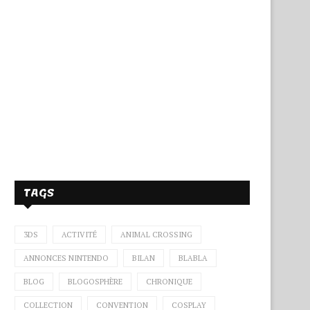
TAGS
3DS
ACTIVITÉ
ANIMAL CROSSING
ANNONCES NINTENDO
BILAN
BLABLA
BLOG
BLOGOSPHÈRE
CHRONIQUE
COLLECTION
CONVENTION
COSPLAY