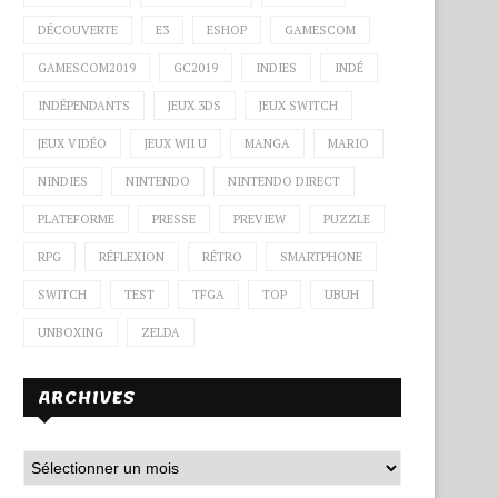
DÉCOUVERTE
E3
ESHOP
GAMESCOM
GAMESCOM2019
GC2019
INDIES
INDÉ
INDÉPENDANTS
JEUX 3DS
JEUX SWITCH
JEUX VIDÉO
JEUX WII U
MANGA
MARIO
NINDIES
NINTENDO
NINTENDO DIRECT
PLATEFORME
PRESSE
PREVIEW
PUZZLE
RPG
RÉFLEXION
RÉTRO
SMARTPHONE
SWITCH
TEST
TFGA
TOP
UBUH
UNBOXING
ZELDA
ARCHIVES