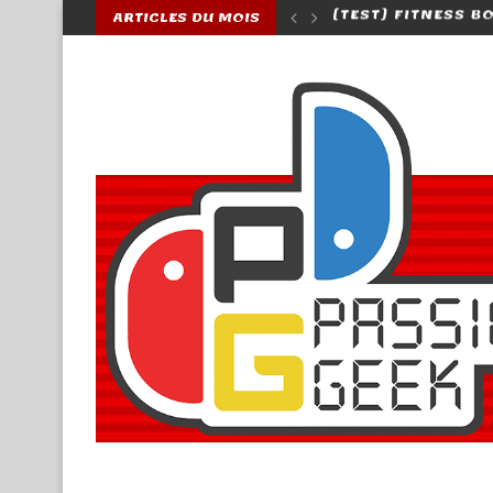
ARTICLES DU MOIS
 BOXING 2, UNE VRAIE SUITE ?...
[BLOG] PASSIONAG