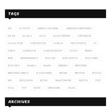
TAGS
3DS
ACTIVITÉ
ANIMAL CROSSING
ANNONCES NINTENDO
BILAN
BLABLA
BLOG
BLOGOSPHÈRE
CHRONIQUE
COLLECTION
CONVENTION
COSPLAY
DÉCOUVERTE
E3
ESHOP
GAMESCOM
GAMESCOM2019
GC2019
INDIES
INDÉ
INDÉPENDANTS
JEUX 3DS
JEUX SWITCH
JEUX VIDÉO
JEUX WII U
MANGA
MARIO
NINDIES
NINTENDO
NINTENDO DIRECT
PLATEFORME
PRESSE
PREVIEW
PUZZLE
RPG
RÉFLEXION
RÉTRO
SMARTPHONE
SWITCH
TEST
TFGA
TOP
UBUH
UNBOXING
ZELDA
ARCHIVES