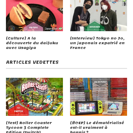
[Culture] A la
[Interview] Tokyo no Jo,
découverte du daifuku
un japonais expatrié en
avec Usagiya
France
ARTICLES VEDETTES
[Test] Roller Coaster
[#OEP] Le dématérialisé
Tycoon 3 Complete
est-il vraiment à
Edition (Switch)
bannir ?