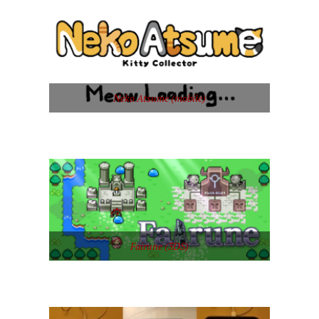
Neko Atsume (mobile)
Fairune (3DS)