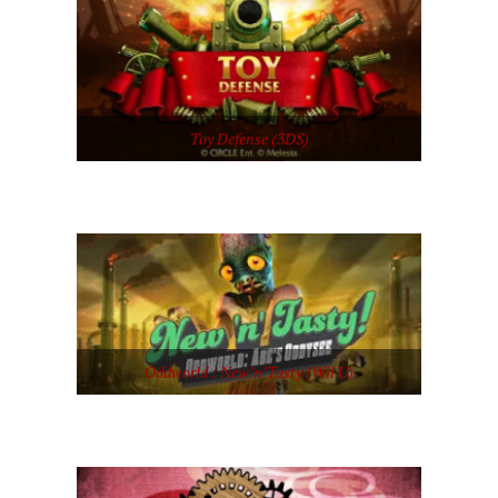
Toy Defense (3DS)
Oddworld : New’n’Tasty (Wii U)