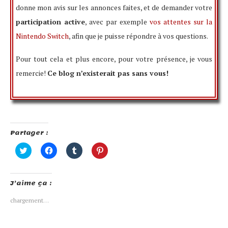
donne mon avis sur les annonces faites, et de demander votre
participation active
, avec par exemple
vos attentes sur la
Nintendo Switch
, afin que je puisse répondre à vos questions.
Pour tout cela et plus encore, pour votre présence, je vous
remercie!
Ce blog n’existerait pas sans vous!
Partager :
Cliquez
Cliquez
Cliquez
Cliquez
pour
pour
pour
pour
partager
partager
partager
partager
sur
sur
sur
sur
Twitter(ouvre
Facebook(ouvre
Tumblr(ouvre
Pinterest(ouvre
J’aime ça :
dans
dans
dans
dans
une
une
une
une
nouvelle
nouvelle
nouvelle
nouvelle
chargement…
fenêtre)
fenêtre)
fenêtre)
fenêtre)