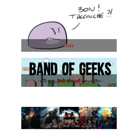
Taka
Band of Geeks
One Coin One Life