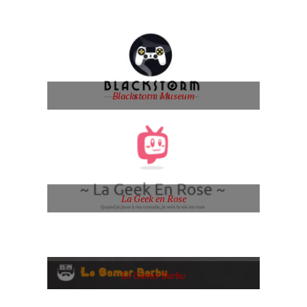
Blackstorm Museum
La Geek en Rose
Le Gamer Barbu