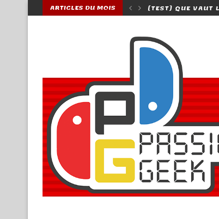
ARTICLES DU MOIS
 BOXING 2, UNE VRAIE SUITE ?...
[TEST] QUE VAUT 