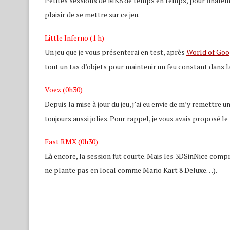
Petites sessions de MK8 de temps en temps, pour finalemen
plaisir de se mettre sur ce jeu.
Little Inferno (1 h)
Un jeu que je vous présenterai en test, après
World of Goo
tout un tas d’objets pour maintenir un feu constant dans 
Voez (0h30)
Depuis la mise à jour du jeu, j’ai eu envie de m’y remettre
toujours aussi jolies. Pour rappel, je vous avais proposé le
Fast RMX (0h30)
Là encore, la session fut courte. Mais les 3DSinNice com
ne plante pas en local comme Mario Kart 8 Deluxe…).