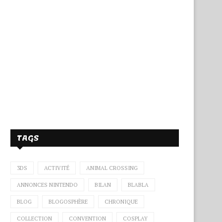
TAGS
3DS
ACTIVITÉ
ANIMAL CROSSING
ANNONCES NINTENDO
BILAN
BLABLA
BLOG
BLOGOSPHÈRE
CHRONIQUE
COLLECTION
CONVENTION
COSPLAY