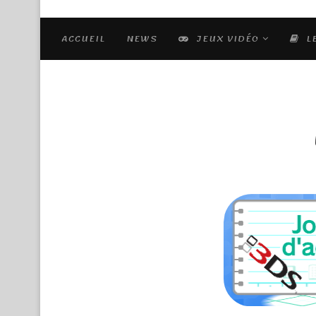
ACCUEIL
NEWS
JEUX VIDÉO
L