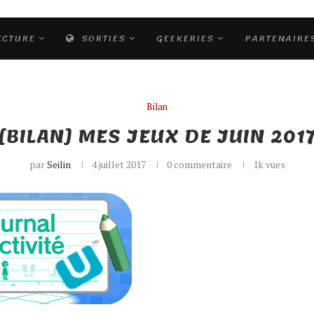
ECTURE
SORTIES
GEEKERIES
PARTENAIRE
Bilan
[BILAN] MES JEUX DE JUIN 201
par
Seilin
4 juillet 2017
0 commentaire
1k
vues