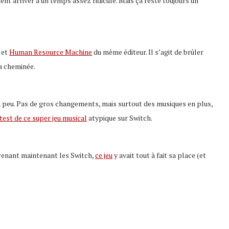
t arriver à un temps assez ridicule. Mais ça reste toujours un
et
Human Resource Machine
du même éditeur. Il s’agit de brûler
la cheminée.
 un peu. Pas de gros changements, mais surtout des musiques en plus,
test de ce super jeu musical
atypique sur Switch.
prenant maintenant les Switch,
ce jeu
y avait tout à fait sa place (et