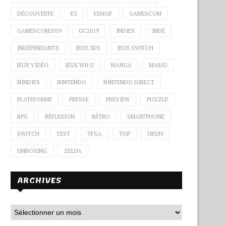
DÉCOUVERTE
E3
ESHOP
GAMESCOM
GAMESCOM2019
GC2019
INDIES
INDÉ
INDÉPENDANTS
JEUX 3DS
JEUX SWITCH
JEUX VIDÉO
JEUX WII U
MANGA
MARIO
NINDIES
NINTENDO
NINTENDO DIRECT
PLATEFORME
PRESSE
PREVIEW
PUZZLE
RPG
RÉFLEXION
RÉTRO
SMARTPHONE
SWITCH
TEST
TFGA
TOP
UBUH
UNBOXING
ZELDA
ARCHIVES