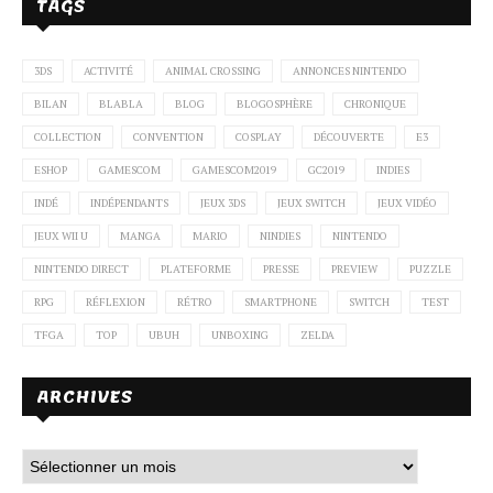
TAGS
3DS
ACTIVITÉ
ANIMAL CROSSING
ANNONCES NINTENDO
BILAN
BLABLA
BLOG
BLOGOSPHÈRE
CHRONIQUE
COLLECTION
CONVENTION
COSPLAY
DÉCOUVERTE
E3
ESHOP
GAMESCOM
GAMESCOM2019
GC2019
INDIES
INDÉ
INDÉPENDANTS
JEUX 3DS
JEUX SWITCH
JEUX VIDÉO
JEUX WII U
MANGA
MARIO
NINDIES
NINTENDO
NINTENDO DIRECT
PLATEFORME
PRESSE
PREVIEW
PUZZLE
RPG
RÉFLEXION
RÉTRO
SMARTPHONE
SWITCH
TEST
TFGA
TOP
UBUH
UNBOXING
ZELDA
ARCHIVES