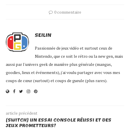
u
u
u
u
r
r
r
r
T
F
T
P
0 commentaire
w
a
u
i
i
c
m
n
t
e
b
t
t
b
l
e
e
o
r
r
r
o
(
e
SEILIN
(
k
o
s
o
(
u
t
u
o
v
(
v
u
r
o
Passionnée de jeux vidéo et surtout ceux de
r
v
e
u
e
r
d
v
Nintendo, que ce soit le rétro ou la new gen, mais
d
e
a
r
a
d
n
e
aussi par l'univers geek de manière plus générale (mangas,
n
a
s
d
s
n
u
a
goodies, lieux et événements), j'ai voulu partager avec vous mes
u
s
n
n
n
u
e
s
e
n
n
u
coups de cœur (surtout) et coups de gueule (plus rares).
n
e
o
n
o
n
u
e
u
o
v
n
v
u
e
o
e
v
l
u
l
e
l
v
l
l
e
e
e
l
f
l
article précédent
f
e
e
l
e
f
n
e
[SWITCH] UN ESSAI CONSOLE RÉUSSI ET DES
n
e
ê
f
JEUX PROMETTEURS!
ê
n
t
e
t
ê
r
n