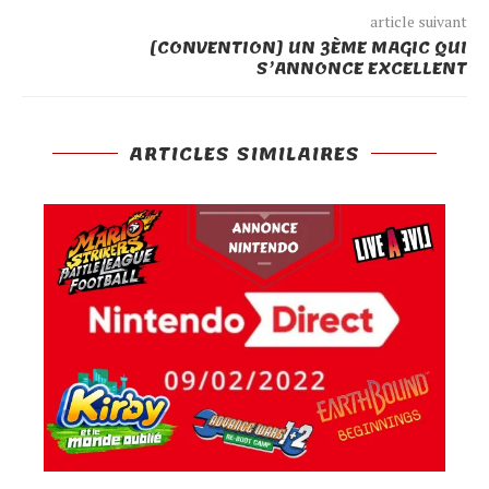
r
t
e
ê
article suivant
e
r
)
t
)
e
r
[CONVENTION] UN 3ÈME MAGIC QUI
)
e
S’ANNONCE EXCELLENT
)
ARTICLES SIMILAIRES