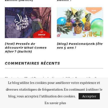
[Test] Pressés de
[Blog] PassionaGeek fête
découvrir What Comes
ses 5 ans !
After ? (Switch)
COMMENTAIRES RÉCENTS
Florian
dans
[Test] Pressés de découvrir What Comes After ?
Le blog utilise les cookies pour améliorer votre expérience et
(Switch)
diverses statistiques de fréquentation. En continuant à utiliser le
zef
dans
[#OEP] Le dématérialisé est-il vraiment à bannir ?
blog, vous acceptez l’utilisation des cookies.
Accepter
En savoir plus
Seilin
dans
[#OEP] Le dématérialisé est-il vraiment à bannir ?