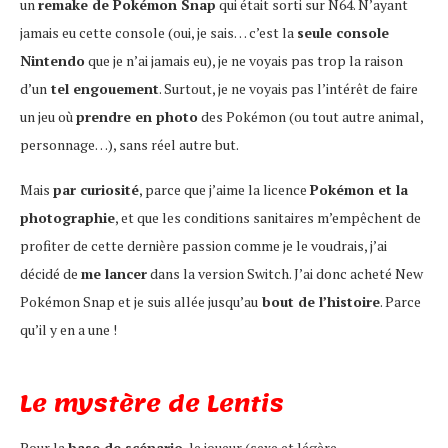
un
remake de Pokémon Snap
qui était sorti sur N64. N’ayant
jamais eu cette console (oui, je sais… c’est la
seule console
Nintendo
que je n’ai jamais eu), je ne voyais pas trop la raison
d’un
tel engouement
. Surtout, je ne voyais pas l’intérêt de faire
un jeu où
prendre en photo
des Pokémon (ou tout autre animal,
personnage…), sans réel autre but.
Mais
par curiosité
, parce que j’aime la licence
Pokémon et la
photographie
, et que les conditions sanitaires m’empêchent de
profiter de cette dernière passion comme je le voudrais, j’ai
décidé de
me lancer
dans la version Switch. J’ai donc acheté New
Pokémon Snap et je suis allée jusqu’au
bout de l’histoire
. Parce
qu’il y en a une !
Le mystère de Lentis
Pour la
base de scénario
, le joueur (sexe et légère