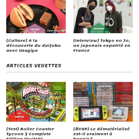
[Culture] A la
[Interview] Tokyo no Jo,
découverte du daifuku
un japonais expatrié en
avec Usagiya
France
ARTICLES VEDETTES
[Test] Roller Coaster
[#OEP] Le dématérialisé
Tycoon 3 Complete
est-il vraiment à
Edition (Switch)
bannir ?