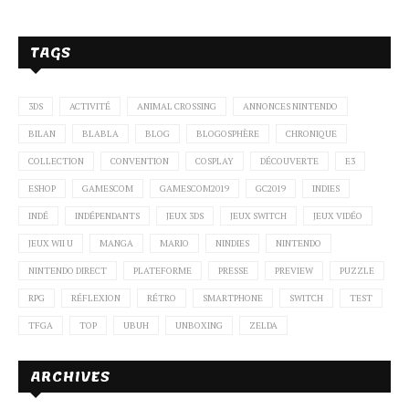
TAGS
3DS
ACTIVITÉ
ANIMAL CROSSING
ANNONCES NINTENDO
BILAN
BLABLA
BLOG
BLOGOSPHÈRE
CHRONIQUE
COLLECTION
CONVENTION
COSPLAY
DÉCOUVERTE
E3
ESHOP
GAMESCOM
GAMESCOM2019
GC2019
INDIES
INDÉ
INDÉPENDANTS
JEUX 3DS
JEUX SWITCH
JEUX VIDÉO
JEUX WII U
MANGA
MARIO
NINDIES
NINTENDO
NINTENDO DIRECT
PLATEFORME
PRESSE
PREVIEW
PUZZLE
RPG
RÉFLEXION
RÉTRO
SMARTPHONE
SWITCH
TEST
TFGA
TOP
UBUH
UNBOXING
ZELDA
ARCHIVES