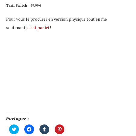
Tarif Switch
: 59,99 €
Pour vous le procurer en version physique tout en me
soutenant,
c’est par ici
!
Partager :
Cliquez
Cliquez
Cliquez
Cliquez
pour
pour
pour
pour