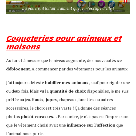
La pauvre, il fallait vraiment que je m’occupe d’elle !
Coqueteries pour animaux et
maisons
Au fur et à mesure que le niveau augmente, des nouveautés
se
débloquent
. A commencer par des vêtements pour les animaux.
J’ai toujours détesté
habiller mes animaux
, sauf pour rigoler une
ou deux fois. Mais vu la
quantité de choix
disponibles, je me suis
prêtée au jeu.
Hauts, jupes
, chapeaux, lunettes ou autres
accessoires, le choix est très vaste ! Ça donne des séances
photos
plutôt cocasses
… Par contre, je n’ai pas eu l’impression
que le vêtement choisi avait une
influence sur l’affection
que
l’animal nous porte.