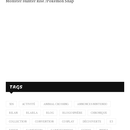
Monster Hunter Rise /
Pokemon Snap
TAGS
3DS
ACTIVITÉ
ANIMAL CROSSING
ANNONCES NINTENDO
BILAN
BLABLA
BLOG
BLOGOSPHÈRE
CHRONIQUE
COLLECTION
CONVENTION
COSPLAY
DÉCOUVERTE
E3