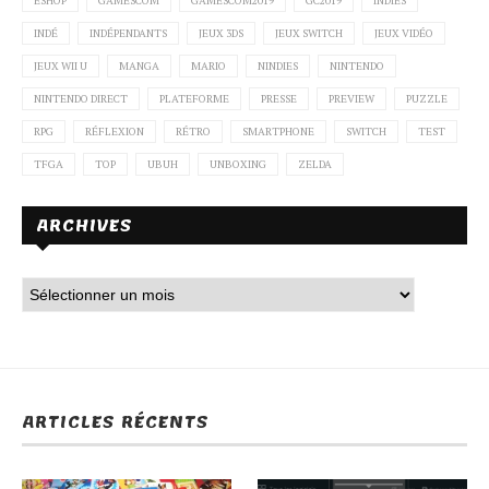
ESHOP
GAMESCOM
GAMESCOM2019
GC2019
INDIES
INDÉ
INDÉPENDANTS
JEUX 3DS
JEUX SWITCH
JEUX VIDÉO
JEUX WII U
MANGA
MARIO
NINDIES
NINTENDO
NINTENDO DIRECT
PLATEFORME
PRESSE
PREVIEW
PUZZLE
RPG
RÉFLEXION
RÉTRO
SMARTPHONE
SWITCH
TEST
TFGA
TOP
UBUH
UNBOXING
ZELDA
ARCHIVES
ARTICLES RÉCENTS