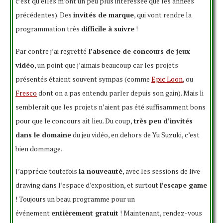
c’est qu’elles m’ont un peu plus intéressée que les années
précédentes). Des
invités de marque
, qui vont rendre la
programmation très
difficile à suivre
!
Par contre j’ai regretté
l’absence de concours de jeux
vidéo
, un point que j’aimais beaucoup car les projets
présentés étaient souvent sympas (comme
Epic Loon
, ou
Fresco
dont on a pas entendu parler depuis son gain). Mais li
semblerait que les projets n’aient pas été suffisamment bons
pour que le concours ait lieu. Du coup,
très peu d’invités
dans le domaine
du jeu vidéo, en dehors de Yu Suzuki, c’est
bien dommage.
J’apprécie toutefois
la nouveauté
, avec les sessions de live-
drawing dans l’espace d’exposition, et surtout
l’escape game
! Toujours un beau programme pour un
événement
entièrement gratuit
! Maintenant, rendez-vous