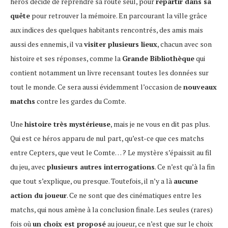
héros décide de reprendre sa route seul, pour
repartir dans sa
quête
pour retrouver la mémoire. En parcourant la ville grâce
aux indices des quelques habitants rencontrés, des amis mais
aussi des ennemis, il va
visiter plusieurs lieux
, chacun avec son
histoire et ses réponses, comme la
Grande Bibliothèque
qui
contient notamment un livre recensant toutes les données sur
tout le monde. Ce sera aussi évidemment l’occasion de
nouveaux
matchs
contre les gardes du Comte.
Une
histoire très mystérieuse
, mais je ne vous en dit pas plus.
Qui est ce héros apparu de nul part, qu’est-ce que ces matchs
entre Cepters, que veut le Comte… ? Le mystère s’épaissit au fil
du jeu, avec
plusieurs autres interrogations
. Ce n’est qu’à la fin
que tout s’explique, ou presque. Toutefois, il n’y a là
aucune
action du joueur
. Ce ne sont que des cinématiques entre les
matchs, qui nous amène à la conclusion finale. Les seules (rares)
fois où
un choix est proposé
au joueur, ce n’est que sur le choix