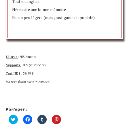
– Tout en anglais
– Nécessite une bonne mémoire
– Fin un peu légère (mais post game disponible)
Editeur
: NIS America
Supports
: 3DS (et associées)
Tarif 3DS
: 39,99 €
Jeu testé fourni par NIS America.
Partager :
Cliquez
Cliquez
Cliquez
Cliquez
pour
pour
pour
pour
partager
partager
partager
partager