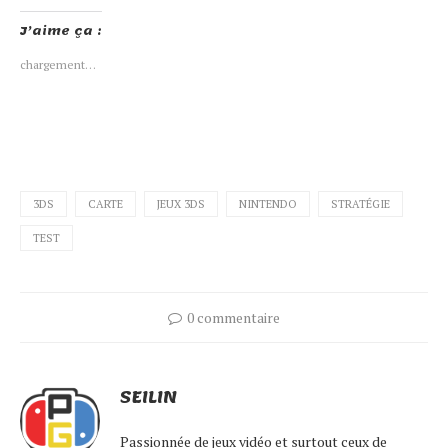
sur
sur
sur
sur
Twitter(ouvre
Facebook(ouvre
Tumblr(ouvre
Pinterest(ouvre
J’aime ça :
dans
dans
dans
dans
une
une
une
une
nouvelle
nouvelle
nouvelle
nouvelle
chargement…
fenêtre)
fenêtre)
fenêtre)
fenêtre)
3DS
CARTE
JEUX 3DS
NINTENDO
STRATÉGIE
TEST
0 commentaire
SEILIN
Passionnée de jeux vidéo et surtout ceux de