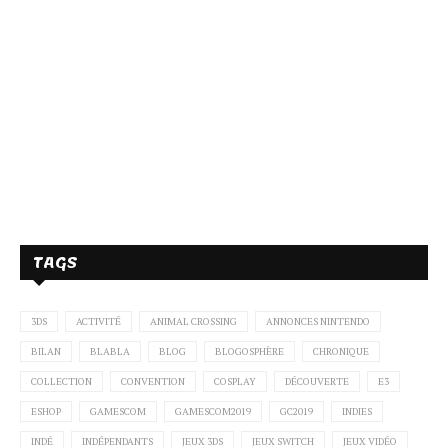
TAGS
3DS
ACTIVITÉ
ANIMAL CROSSING
ANNONCES NINTENDO
BILAN
BLABLA
BLOG
BLOGOSPHÈRE
CHRONIQUE
COLLECTION
CONVENTION
COSPLAY
DÉCOUVERTE
E3
ESHOP
GAMESCOM
GAMESCOM2019
GC2019
INDIES
INDÉ
INDÉPENDANTS
JEUX 3DS
JEUX SWITCH
JEUX VIDÉO