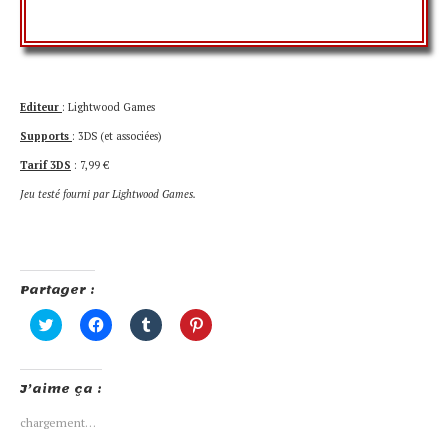
Editeur
: Lightwood Games
Supports
: 3DS (et associées)
Tarif 3DS
: 7,99 €
Jeu testé fourni par Lightwood Games.
Partager :
Cliquez
Cliquez
Cliquez
Cliquez
pour
pour
pour
pour
partager
partager
partager
partager
sur
sur
sur
sur
Twitter(ouvre
Facebook(ouvre
Tumblr(ouvre
Pinterest(ouvre
J’aime ça :
dans
dans
dans
dans
une
une
une
une
nouvelle
nouvelle
nouvelle
nouvelle
chargement…
fenêtre)
fenêtre)
fenêtre)
fenêtre)