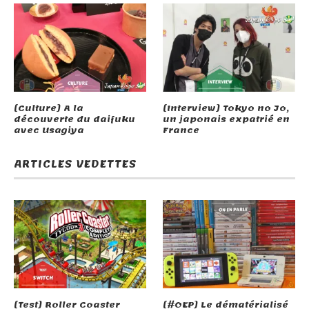
[Culture] A la
[Interview] Tokyo no Jo,
découverte du daifuku
un japonais expatrié en
avec Usagiya
France
ARTICLES VEDETTES
[Test] Roller Coaster
[#OEP] Le dématérialisé