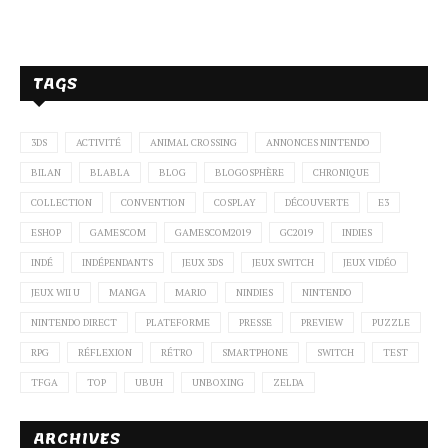
TAGS
3DS
ACTIVITÉ
ANIMAL CROSSING
ANNONCES NINTENDO
BILAN
BLABLA
BLOG
BLOGOSPHÈRE
CHRONIQUE
COLLECTION
CONVENTION
COSPLAY
DÉCOUVERTE
E3
ESHOP
GAMESCOM
GAMESCOM2019
GC2019
INDIES
INDÉ
INDÉPENDANTS
JEUX 3DS
JEUX SWITCH
JEUX VIDÉO
JEUX WII U
MANGA
MARIO
NINDIES
NINTENDO
NINTENDO DIRECT
PLATEFORME
PRESSE
PREVIEW
PUZZLE
RPG
RÉFLEXION
RÉTRO
SMARTPHONE
SWITCH
TEST
TFGA
TOP
UBUH
UNBOXING
ZELDA
ARCHIVES