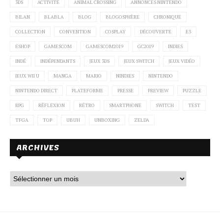
3DS
ACTIVITÉ
ANIMAL CROSSING
ANNONCES NINTENDO
BILAN
BLABLA
BLOG
BLOGOSPHÈRE
CHRONIQUE
COLLECTION
CONVENTION
COSPLAY
DÉCOUVERTE
E3
ESHOP
GAMESCOM
GAMESCOM2019
GC2019
INDIES
INDÉ
INDÉPENDANTS
JEUX 3DS
JEUX SWITCH
JEUX VIDÉO
JEUX WII U
MANGA
MARIO
NINDIES
NINTENDO
NINTENDO DIRECT
PLATEFORME
PRESSE
PREVIEW
PUZZLE
RPG
RÉFLEXION
RÉTRO
SMARTPHONE
SWITCH
TEST
TFGA
TOP
UBUH
UNBOXING
ZELDA
ARCHIVES