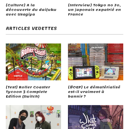
[Culture] A la
[Interview] Tokyo no Jo,
découverte du daifuku
un japonais expatrié en
avec Usagiya
France
ARTICLES VEDETTES
[Test] Roller Coaster
[#OEP] Le dématérialisé
Tycoon 3 Complete
est-il vraiment à
Edition (Switch)
bannir ?