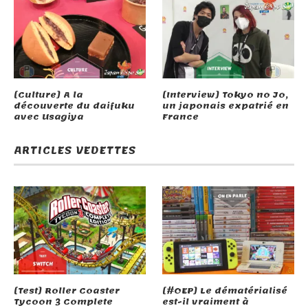
[Culture] A la
[Interview] Tokyo no Jo,
découverte du daifuku
un japonais expatrié en
avec Usagiya
France
ARTICLES VEDETTES
[Test] Roller Coaster
[#OEP] Le dématérialisé
Tycoon 3 Complete
est-il vraiment à