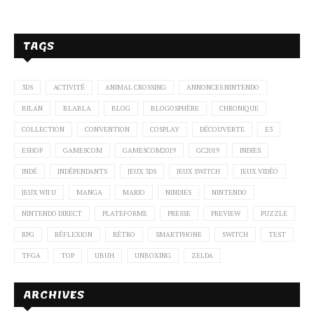
TAGS
3DS
ACTIVITÉ
ANIMAL CROSSING
ANNONCES NINTENDO
BILAN
BLABLA
BLOG
BLOGOSPHÈRE
CHRONIQUE
COLLECTION
CONVENTION
COSPLAY
DÉCOUVERTE
E3
ESHOP
GAMESCOM
GAMESCOM2019
GC2019
INDIES
INDÉ
INDÉPENDANTS
JEUX 3DS
JEUX SWITCH
JEUX VIDÉO
JEUX WII U
MANGA
MARIO
NINDIES
NINTENDO
NINTENDO DIRECT
PLATEFORME
PRESSE
PREVIEW
PUZZLE
RPG
RÉFLEXION
RÉTRO
SMARTPHONE
SWITCH
TEST
TFGA
TOP
UBUH
UNBOXING
ZELDA
ARCHIVES