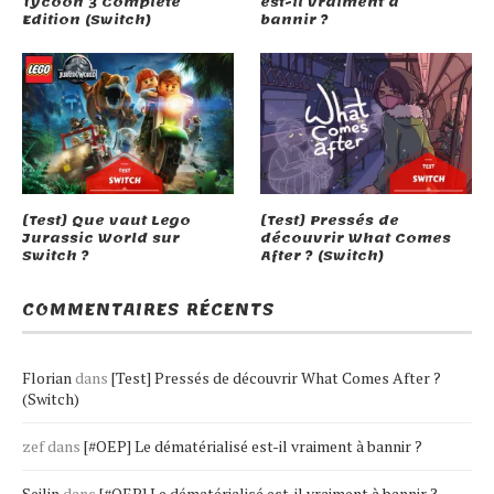
Tycoon 3 Complete
est-il vraiment à
Edition (Switch)
bannir ?
[Test] Que vaut Lego
[Test] Pressés de
Jurassic World sur
découvrir What Comes
Switch ?
After ? (Switch)
COMMENTAIRES RÉCENTS
Florian
dans
[Test] Pressés de découvrir What Comes After ?
(Switch)
zef
dans
[#OEP] Le dématérialisé est-il vraiment à bannir ?
Seilin
dans
[#OEP] Le dématérialisé est-il vraiment à bannir ?