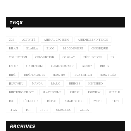
TAGS
3DS
ACTIVITÉ
ANIMAL CROSSING
ANNONCES NINTENDO
BILAN
BLABLA
BLOG
BLOGOSPHÈRE
CHRONIQUE
COLLECTION
CONVENTION
COSPLAY
DÉCOUVERTE
E3
ESHOP
GAMESCOM
GAMESCOM2019
GC2019
INDIES
INDÉ
INDÉPENDANTS
JEUX 3DS
JEUX SWITCH
JEUX VIDÉO
JEUX WII U
MANGA
MARIO
NINDIES
NINTENDO
NINTENDO DIRECT
PLATEFORME
PRESSE
PREVIEW
PUZZLE
RPG
RÉFLEXION
RÉTRO
SMARTPHONE
SWITCH
TEST
TFGA
TOP
UBUH
UNBOXING
ZELDA
ARCHIVES