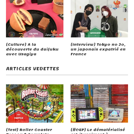
[Culture] A la
[Interview] Tokyo no Jo,
découverte du daifuku
un japonais expatrié en
avec Usagiya
France
ARTICLES VEDETTES
[Test] Roller Coaster
[#OEP] Le dématérialisé