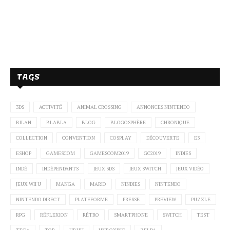
TAGS
3DS
ACTIVITÉ
ANIMAL CROSSING
ANNONCES NINTENDO
BILAN
BLABLA
BLOG
BLOGOSPHÈRE
CHRONIQUE
COLLECTION
CONVENTION
COSPLAY
DÉCOUVERTE
E3
ESHOP
GAMESCOM
GAMESCOM2019
GC2019
INDIES
INDÉ
INDÉPENDANTS
JEUX 3DS
JEUX SWITCH
JEUX VIDÉO
JEUX WII U
MANGA
MARIO
NINDIES
NINTENDO
NINTENDO DIRECT
PLATEFORME
PRESSE
PREVIEW
PUZZLE
RPG
RÉFLEXION
RÉTRO
SMARTPHONE
SWITCH
TEST