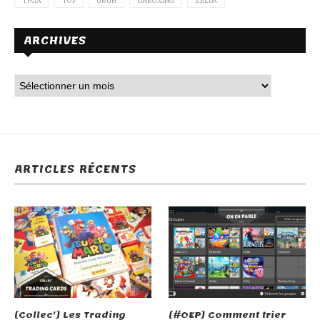
TFGA
TOP
UBUH
UNBOXING
ZELDA
ARCHIVES
ARTICLES RÉCENTS
[Collec’] Les Trading
[#OEP] Comment trier