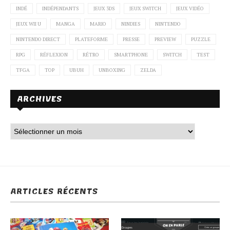
INDÉ
INDÉPENDANTS
JEUX 3DS
JEUX SWITCH
JEUX VIDÉO
JEUX WII U
MANGA
MARIO
NINDIES
NINTENDO
NINTENDO DIRECT
PLATEFORME
PRESSE
PREVIEW
PUZZLE
RPG
RÉFLEXION
RÉTRO
SMARTPHONE
SWITCH
TEST
TFGA
TOP
UBUH
UNBOXING
ZELDA
ARCHIVES
ARTICLES RÉCENTS