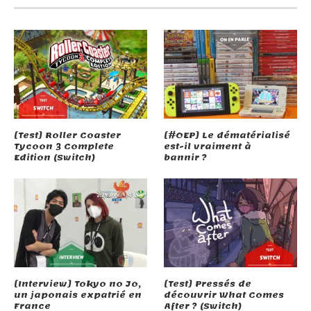
[Test] Roller Coaster
[#OEP] Le dématérialisé
Tycoon 3 Complete
est-il vraiment à
Edition (Switch)
bannir ?
[Interview] Tokyo no Jo,
[Test] Pressés de
un japonais expatrié en
découvrir What Comes
France
After ? (Switch)