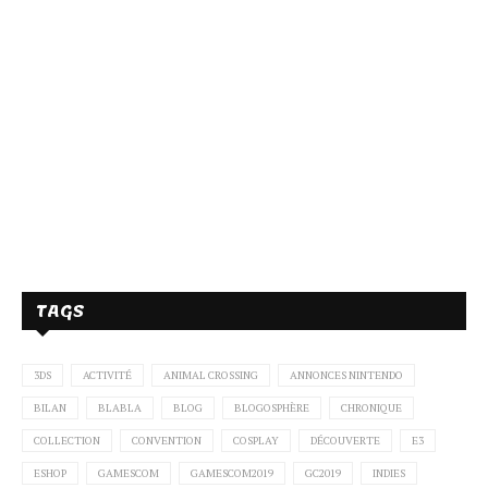
TAGS
3DS
ACTIVITÉ
ANIMAL CROSSING
ANNONCES NINTENDO
BILAN
BLABLA
BLOG
BLOGOSPHÈRE
CHRONIQUE
COLLECTION
CONVENTION
COSPLAY
DÉCOUVERTE
E3
ESHOP
GAMESCOM
GAMESCOM2019
GC2019
INDIES