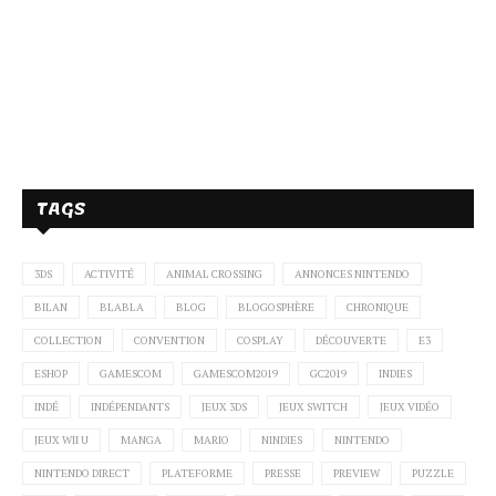
TAGS
3DS
ACTIVITÉ
ANIMAL CROSSING
ANNONCES NINTENDO
BILAN
BLABLA
BLOG
BLOGOSPHÈRE
CHRONIQUE
COLLECTION
CONVENTION
COSPLAY
DÉCOUVERTE
E3
ESHOP
GAMESCOM
GAMESCOM2019
GC2019
INDIES
INDÉ
INDÉPENDANTS
JEUX 3DS
JEUX SWITCH
JEUX VIDÉO
JEUX WII U
MANGA
MARIO
NINDIES
NINTENDO
NINTENDO DIRECT
PLATEFORME
PRESSE
PREVIEW
PUZZLE