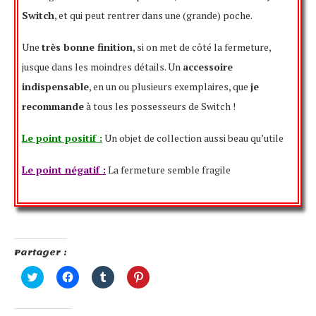
Switch
, et qui peut rentrer dans une (grande) poche.
Une
très bonne finition
, si on met de côté la fermeture,
jusque dans les moindres détails. Un
accessoire
indispensable
, en un ou plusieurs exemplaires, que
je
recommande
à tous les possesseurs de Switch !
Le point positif :
Un objet de collection aussi beau qu’utile
Le point négatif :
La fermeture semble fragile
Partager :
Cliquez
Cliquez
Cliquez
Cliquez
pour
pour
pour
pour
partager
partager
partager
partager
sur
sur
sur
sur
Twitter(ouvre
Facebook(ouvre
Tumblr(ouvre
Pinterest(ouvre