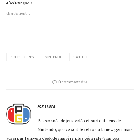
J’aime ça :
dans
dans
dans
dans
une
une
une
une
nouvelle
nouvelle
nouvelle
nouvelle
chargement…
fenêtre)
fenêtre)
fenêtre)
fenêtre)
ACCESSOIRES
NINTENDO
SWITCH
0 commentaire
SEILIN
Passionnée de jeux vidéo et surtout ceux de
Nintendo, que ce soit le rétro ou la new gen, mais
aussi par l'univers geek de manière plus générale (mangas,