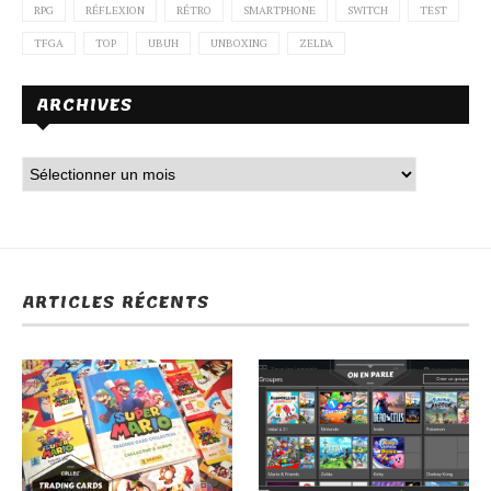
RPG
RÉFLEXION
RÉTRO
SMARTPHONE
SWITCH
TEST
TFGA
TOP
UBUH
UNBOXING
ZELDA
ARCHIVES
ARTICLES RÉCENTS