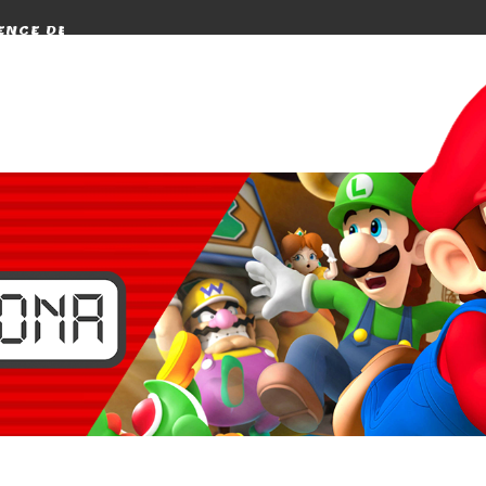
CE DE PRESSE ET AVIS SUR BLITZ...
[UBUH N°18] DADDY G