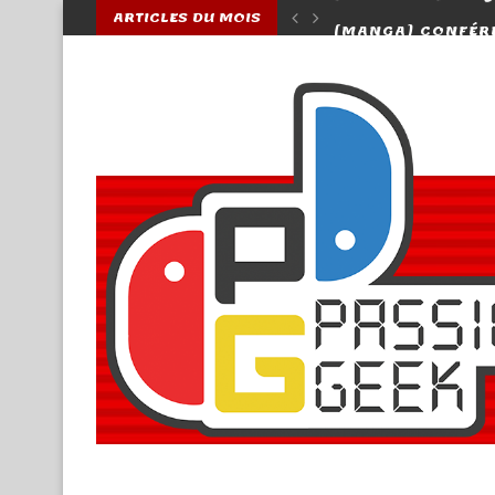
ARTICLES DU MOIS
OKYO NO JO, UN JAPONAIS EXPATRIÉ EN...
[MANGA] CONFÉREN