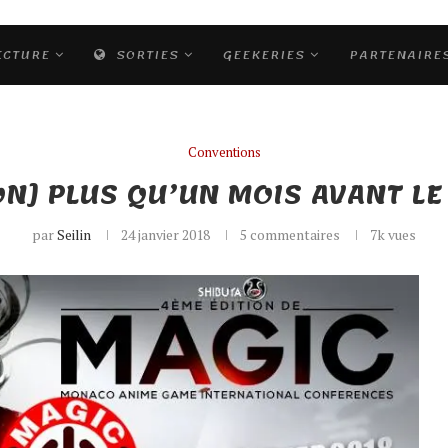
ECTURE
SORTIES
GEEKERIES
PARTENAIRE
Conventions
N] PLUS QU’UN MOIS AVANT LE
par
Seilin
24 janvier 2018
5 commentaires
7k
vues