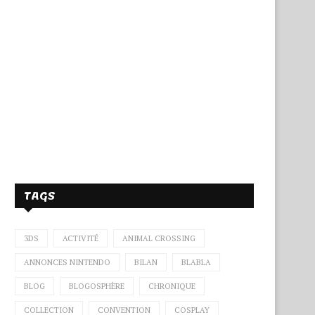
TAGS
3DS
ACTIVITÉ
ANIMAL CROSSING
ANNONCES NINTENDO
BILAN
BLABLA
BLOG
BLOGOSPHÈRE
CHRONIQUE
COLLECTION
CONVENTION
COSPLAY