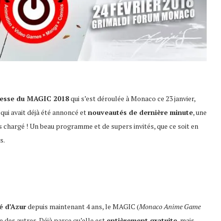
resse du MAGIC 2018
qui s’est déroulée à Monaco ce 23 janvier,
 qui avait déjà été annoncé et
nouveautés de dernière minute
, une
ois chargé ! Un beau programme et de supers invités, que ce soit en
s.
é d’Azur
depuis maintenant 4 ans, le MAGIC (
Monaco Anime Game
e des autres. Déjà parce qu’elle est
entièrement gratuite
, mais