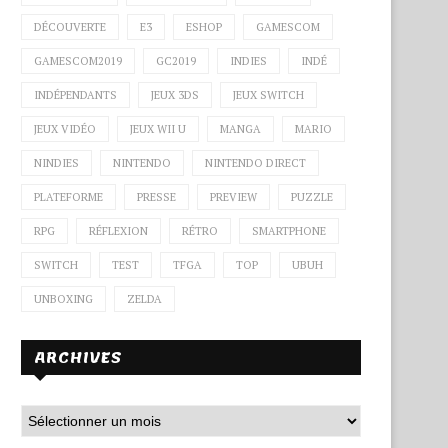
DÉCOUVERTE
E3
ESHOP
GAMESCOM
GAMESCOM2019
GC2019
INDIES
INDÉ
INDÉPENDANTS
JEUX 3DS
JEUX SWITCH
JEUX VIDÉO
JEUX WII U
MANGA
MARIO
NINDIES
NINTENDO
NINTENDO DIRECT
PLATEFORME
PRESSE
PREVIEW
PUZZLE
RPG
RÉFLEXION
RÉTRO
SMARTPHONE
SWITCH
TEST
TFGA
TOP
UBUH
UNBOXING
ZELDA
ARCHIVES