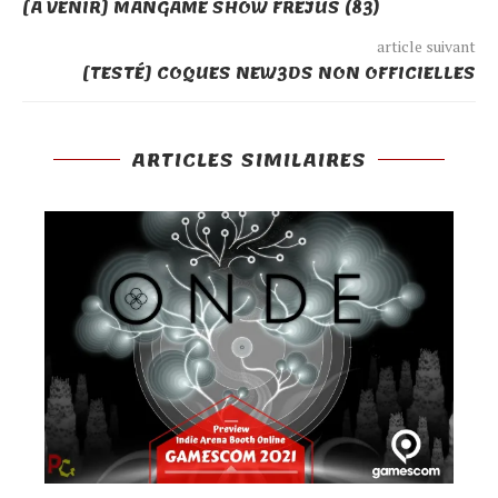
[À VENIR] MANGAME SHOW FRÉJUS (83)
n
e
ê
f
ê
n
t
e
t
ê
r
n
article suivant
r
t
e
ê
[TESTÉ] COQUES NEW3DS NON OFFICIELLES
e
r
)
t
)
e
r
)
e
)
ARTICLES SIMILAIRES