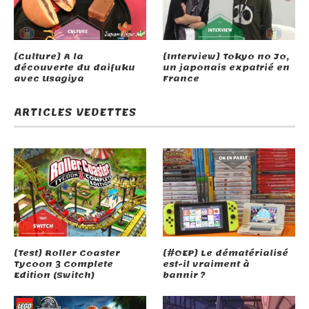
[Culture] A la
[Interview] Tokyo no Jo,
découverte du daifuku
un japonais expatrié en
avec Usagiya
France
ARTICLES VEDETTES
[Test] Roller Coaster
[#OEP] Le dématérialisé
Tycoon 3 Complete
est-il vraiment à
Edition (Switch)
bannir ?