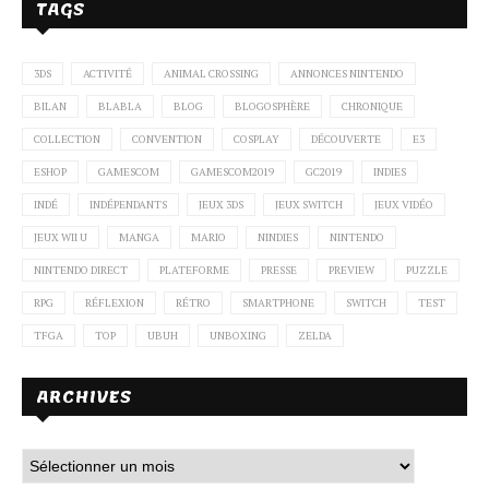
TAGS
3DS
ACTIVITÉ
ANIMAL CROSSING
ANNONCES NINTENDO
BILAN
BLABLA
BLOG
BLOGOSPHÈRE
CHRONIQUE
COLLECTION
CONVENTION
COSPLAY
DÉCOUVERTE
E3
ESHOP
GAMESCOM
GAMESCOM2019
GC2019
INDIES
INDÉ
INDÉPENDANTS
JEUX 3DS
JEUX SWITCH
JEUX VIDÉO
JEUX WII U
MANGA
MARIO
NINDIES
NINTENDO
NINTENDO DIRECT
PLATEFORME
PRESSE
PREVIEW
PUZZLE
RPG
RÉFLEXION
RÉTRO
SMARTPHONE
SWITCH
TEST
TFGA
TOP
UBUH
UNBOXING
ZELDA
ARCHIVES