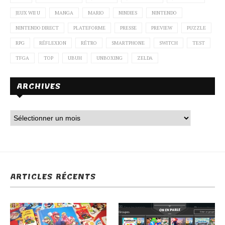
JEUX WII U
MANGA
MARIO
NINDIES
NINTENDO
NINTENDO DIRECT
PLATEFORME
PRESSE
PREVIEW
PUZZLE
RPG
RÉFLEXION
RÉTRO
SMARTPHONE
SWITCH
TEST
TFGA
TOP
UBUH
UNBOXING
ZELDA
ARCHIVES
ARTICLES RÉCENTS