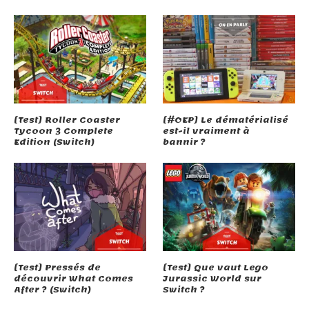
[Test] Roller Coaster
[#OEP] Le dématérialisé
Tycoon 3 Complete
est-il vraiment à
Edition (Switch)
bannir ?
[Test] Pressés de
[Test] Que vaut Lego
découvrir What Comes
Jurassic World sur
After ? (Switch)
Switch ?