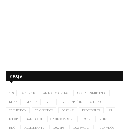
TAGS
3DS
ACTIVITÉ
ANIMAL CROSSING
ANNONCES NINTENDO
BILAN
BLABLA
BLOG
BLOGOSPHÈRE
CHRONIQUE
COLLECTION
CONVENTION
COSPLAY
DÉCOUVERTE
E3
ESHOP
GAMESCOM
GAMESCOM2019
GC2019
INDIES
INDÉ
INDÉPENDANTS
JEUX 3DS
JEUX SWITCH
JEUX VIDÉO