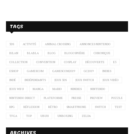
TAGS
3DS
ACTIVITÉ
ANIMAL CROSSING
ANNONCES NINTENDO
BILAN
BLABLA
BLOG
BLOGOSPHÈRE
CHRONIQUE
COLLECTION
CONVENTION
COSPLAY
DÉCOUVERTE
E3
ESHOP
GAMESCOM
GAMESCOM2019
GC2019
INDIES
INDÉ
INDÉPENDANTS
JEUX 3DS
JEUX SWITCH
JEUX VIDÉO
JEUX WII U
MANGA
MARIO
NINDIES
NINTENDO
NINTENDO DIRECT
PLATEFORME
PRESSE
PREVIEW
PUZZLE
RPG
RÉFLEXION
RÉTRO
SMARTPHONE
SWITCH
TEST
TFGA
TOP
UBUH
UNBOXING
ZELDA
ARCHIVES