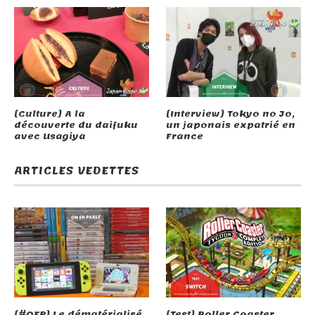
[Culture] A la
[Interview] Tokyo no Jo,
découverte du daifuku
un japonais expatrié en
avec Usagiya
France
ARTICLES VEDETTES
[#OEP] Le dématérialisé
[Test] Roller Coaster