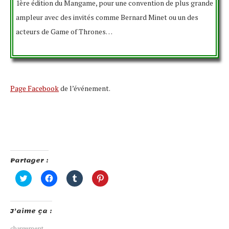
1ère édition du Mangame, pour une convention de plus grande
ampleur avec des invités comme Bernard Minet ou un des
acteurs de Game of Thrones…
Page Facebook
de l’événement.
Partager :
Cliquez
Cliquez
Cliquez
Cliquez
pour
pour
pour
pour
partager
partager
partager
partager
sur
sur
sur
sur
Twitter(ouvre
Facebook(ouvre
Tumblr(ouvre
Pinterest(ouvre
J’aime ça :
dans
dans
dans
dans
une
une
une
une
nouvelle
nouvelle
nouvelle
nouvelle
chargement…