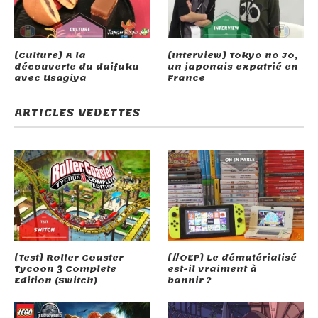
[Culture] A la
[Interview] Tokyo no Jo,
découverte du daifuku
un japonais expatrié en
avec Usagiya
France
ARTICLES VEDETTES
[Test] Roller Coaster
[#OEP] Le dématérialisé
Tycoon 3 Complete
est-il vraiment à
Edition (Switch)
bannir ?