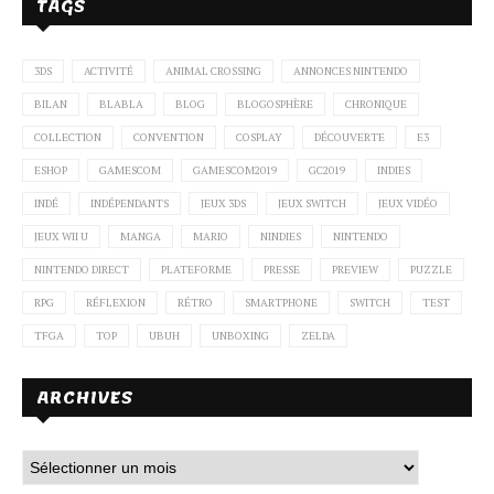
TAGS
3DS
ACTIVITÉ
ANIMAL CROSSING
ANNONCES NINTENDO
BILAN
BLABLA
BLOG
BLOGOSPHÈRE
CHRONIQUE
COLLECTION
CONVENTION
COSPLAY
DÉCOUVERTE
E3
ESHOP
GAMESCOM
GAMESCOM2019
GC2019
INDIES
INDÉ
INDÉPENDANTS
JEUX 3DS
JEUX SWITCH
JEUX VIDÉO
JEUX WII U
MANGA
MARIO
NINDIES
NINTENDO
NINTENDO DIRECT
PLATEFORME
PRESSE
PREVIEW
PUZZLE
RPG
RÉFLEXION
RÉTRO
SMARTPHONE
SWITCH
TEST
TFGA
TOP
UBUH
UNBOXING
ZELDA
ARCHIVES