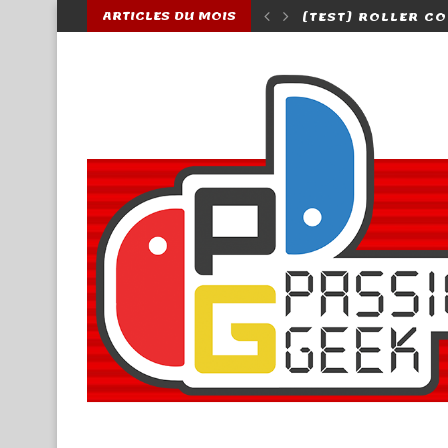
ARTICLES DU MOIS
R COASTER TYCOON 3 COMPLETE EDITION (SWITCH)
[MANGA] CONFÉREN