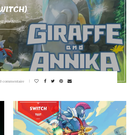
WITCH)
rit par
Seilin
0 commentaire