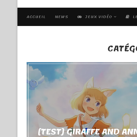
ACCUEIL
NEWS
JEUX VIDÉO
L
CATÉG
[TEST] GIRAFFE AND AN