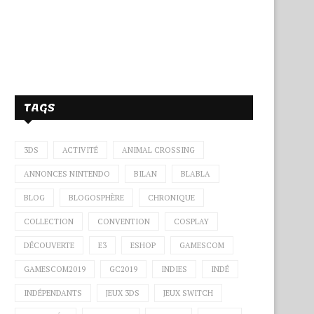
TAGS
3DS
ACTIVITÉ
ANIMAL CROSSING
ANNONCES NINTENDO
BILAN
BLABLA
BLOG
BLOGOSPHÈRE
CHRONIQUE
COLLECTION
CONVENTION
COSPLAY
DÉCOUVERTE
E3
ESHOP
GAMESCOM
GAMESCOM2019
GC2019
INDIES
INDÉ
INDÉPENDANTS
JEUX 3DS
JEUX SWITCH