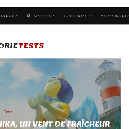
ECTURE
SORTIES
GEEKERIES
PARTENAIRE
ORIE
TESTS
Tests
NIKA, UN VENT DE FRAÎCHEUR