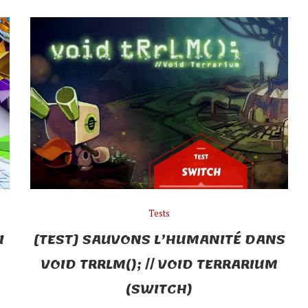
Tests
I
[TEST] SAUVONS L’HUMANITÉ DANS
VOID TRRLM(); // VOID TERRARIUM
(SWITCH)