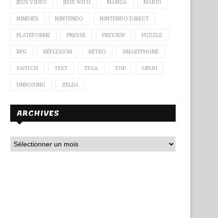
JEUX VIDÉO
JEUX WII U
MANGA
MARIO
NINDIES
NINTENDO
NINTENDO DIRECT
PLATEFORME
PRESSE
PREVIEW
PUZZLE
RPG
RÉFLEXION
RÉTRO
SMARTPHONE
SWITCH
TEST
TFGA
TOP
UBUH
UNBOXING
ZELDA
ARCHIVES