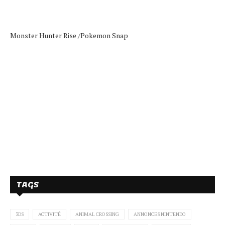
Monster Hunter Rise /
Pokemon Snap
TAGS
3DS
ACTIVITÉ
ANIMAL CROSSING
ANNONCES NINTENDO