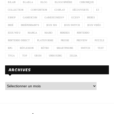
BILAN
BLABLA
BLOG
BLOGOSPHÈRE
CHRONIQUE
COLLECTION
CONVENTION
COSPLAY
DÉCOUVERTE
E3
ESHOP
GAMESCOM
GAMESCOM2019
GC2019
INDIES
INDÉ
INDÉPENDANTS
JEUX 3DS
JEUX SWITCH
JEUX VIDÉO
JEUX WII U
MANGA
MARIO
NINDIES
NINTENDO
NINTENDO DIRECT
PLATEFORME
PRESSE
PREVIEW
PUZZLE
RPG
RÉFLEXION
RÉTRO
SMARTPHONE
SWITCH
TEST
TFGA
TOP
UBUH
UNBOXING
ZELDA
ARCHIVES