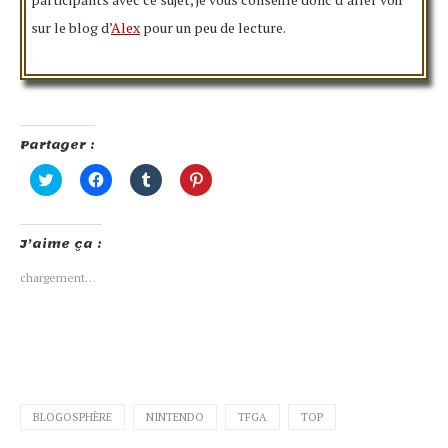
sur le blog d’
Alex
pour un peu de lecture.
Partager :
Cliquez
Cliquez
Cliquez
Cliquez
pour
pour
pour
pour
partager
partager
partager
partager
sur
sur
sur
sur
Twitter(ouvre
Facebook(ouvre
Tumblr(ouvre
Pinterest(ouvre
J’aime ça :
dans
dans
dans
dans
une
une
une
une
nouvelle
nouvelle
nouvelle
nouvelle
chargement…
fenêtre)
fenêtre)
fenêtre)
fenêtre)
BLOGOSPHÈRE
NINTENDO
TFGA
TOP