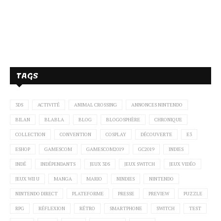
TAGS
3DS
ACTIVITÉ
ANIMAL CROSSING
ANNONCES NINTENDO
BILAN
BLABLA
BLOG
BLOGOSPHÈRE
CHRONIQUE
COLLECTION
CONVENTION
COSPLAY
DÉCOUVERTE
E3
ESHOP
GAMESCOM
GAMESCOM2019
GC2019
INDIES
INDÉ
INDÉPENDANTS
JEUX 3DS
JEUX SWITCH
JEUX VIDÉO
JEUX WII U
MANGA
MARIO
NINDIES
NINTENDO
NINTENDO DIRECT
PLATEFORME
PRESSE
PREVIEW
PUZZLE
RPG
RÉFLEXION
RÉTRO
SMARTPHONE
SWITCH
TEST