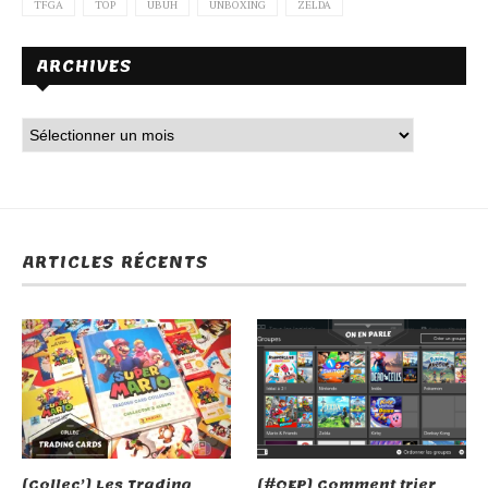
TFGA
TOP
UBUH
UNBOXING
ZELDA
ARCHIVES
ARTICLES RÉCENTS
[Collec’] Les Trading
[#OEP] Comment trier