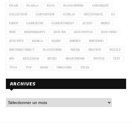
BILAN
BLABLA
BLOG
BLOGOSPHÈRE
CHRONIQUE
COLLECTION
CONVENTION
COSPLAY
DÉCOUVERTE
E3
ESHOP
GAMESCOM
GAMESCOM2019
GC2019
INDIES
INDÉ
INDÉPENDANTS
JEUX 3DS
JEUX SWITCH
JEUX VIDÉO
JEUX WII U
MANGA
MARIO
NINDIES
NINTENDO
NINTENDO DIRECT
PLATEFORME
PRESSE
PREVIEW
PUZZLE
RPG
RÉFLEXION
RÉTRO
SMARTPHONE
SWITCH
TEST
TFGA
TOP
UBUH
UNBOXING
ZELDA
ARCHIVES