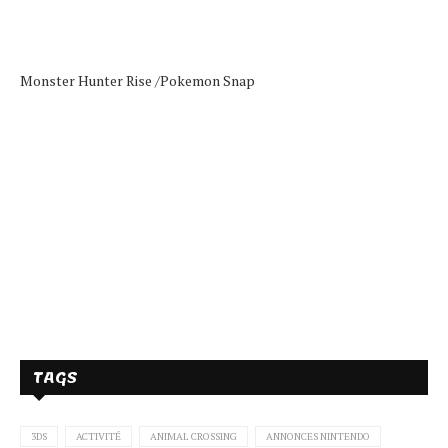
Monster Hunter Rise /
Pokemon Snap
TAGS
3DS
ACTIVITÉ
ANIMAL CROSSING
ANNONCES NINTENDO