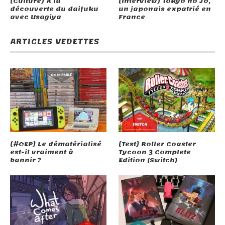
[Culture] A la
[Interview] Tokyo no Jo,
découverte du daifuku
un japonais expatrié en
avec Usagiya
France
ARTICLES VEDETTES
[#OEP] Le dématérialisé
[Test] Roller Coaster
est-il vraiment à
Tycoon 3 Complete
bannir ?
Edition (Switch)